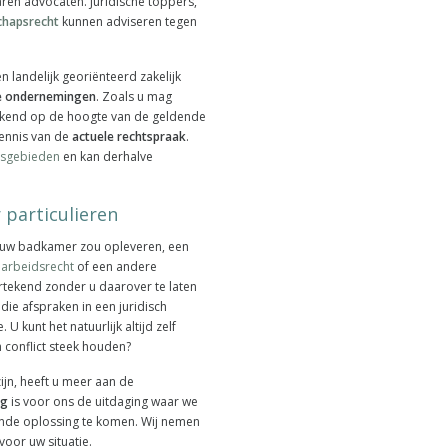
aren advocaten. Juridische toppers,
chapsrecht
kunnen adviseren tegen
n landelijk georiënteerd zakelijk
ne ondernemingen
. Zoals u mag
tekend op de hoogte van de geldende
kennis van de
actuele rechtspraak
.
tsgebieden
en kan derhalve
 particulieren
 uw badkamer zou opleveren, een
,
arbeidsrecht
of een andere
tekend zonder u daarover te laten
die afspraken in een juridisch
 kunt het natuurlijk altijd zelf
 conflict steek houden?
ijn, heeft u meer aan de
ag
is voor ons de uitdaging waar we
ende oplossing te komen. Wij nemen
oor uw situatie.