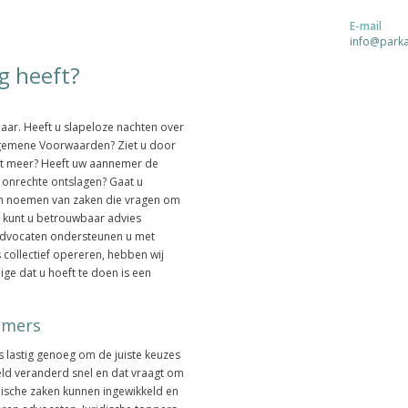
E-mail
info@park
g heeft?
baar. Heeft u slapeloze nachten over
 Algemene Voorwaarden? Ziet u door
et meer? Heeft uw aannemer de
 onrechte ontslagen? Gaat u
en noemen van zaken die vragen om
es kunt u betrouwbaar advies
 Advocaten ondersteunen u met
 collectief opereren, hebben wij
ige dat u hoeft te doen is een
emers
is lastig genoeg om de juiste keuzes
ld veranderd snel en dat vraagt om
ische zaken kunnen ingewikkeld en