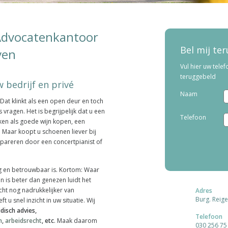
Advocatenkantoor
Bel mij te
ven
Vul hier uw tele
teruggebeld
 bedrijf en privé
Naam
. Dat klinkt als een open deur en toch
 vragen. Het is begrijpelijk dat u een
Telefoon
aken als goede wijn kopen, een
Maar koopt u schoenen liever bij
pareren door een concertpianist of
g en betrouwbaar is. Kortom: Waar
 is beter dan genezen luidt het
cht nog nadrukkelijker van
Adres
Burg. Reige
 u snel inzicht in uw situatie. Wij
ridisch advies,
Telefoon
n
,
arbeidsrecht
, etc
. Maak daarom
030 256 75