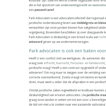
kostbaar zijn, daarom wordt u liever bijgestaan door erv
die in het spectrum van
ondernemingsrecht en vennoots
een
passend tarief
.
Park Advocaten is een advocatencollectief dat regionaal e
juridische ondersteuning levert aan
middelgrote en klei
verwachten zijn onze juristen binnen hun vakgebied uits
regelgeving. Bovendien beschikken zij over diepgaande 
Park Advocaten is deskundig in een breed scala aan
rech
antwoord
geven op uw ondernemersvragen.
Park advocaten is ook een baken voor
Heeft U een
conflict
met uw werkgever, de aannemer die
vraag over
erfrecht
,
huurrecht
,
Personen- en familierecht
juridische vraag? Heeft u een
contract
opgesteld of onder
adviseren? Om nog maar te zwijgen over de vertaling van 
correcte overeenkomst. Zoiets vraagt om kennis en kunde. U
doen, maar weet u zeker dat de afspraken in een juridisch
Omdat juridische zaken ingewikkeld en kostbaar kunnen z
deskundigheid van ervaren advocaten. Uw
juridische vra
graag onze tanden in zetten om tot een voor u bevredig
de tijd om met u te zoeken naar een passende oplossing v