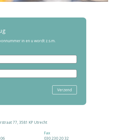
rug
foonnummer in en u wordt z.s.m.
rstraat 77, 3581 KP Utrecht
Fax
 06
030 230 20 32