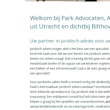
Welkom bij Park Advocaten, 
uit Utrecht en dichtbij Biltho
Uw partner in juridisch advies voor uw
Juridisch advies vragen stelt u het best aan een specialist
komt het vaak voor dat we een ‘kennis’ om juridisch advies
kennis om advies vraagt. Dat is handig als het gaat om z
meubelzaak vinden of de oppas van uw kinderen regelen. 
een bakker of een schoenenzaak? Laat u de auto graag re
een specialist?
Voor juridische zaken heeft u iemand nodig die deskundi
haalt u betrouwbaar juridisch advies vandaan? Voorkomen
alom bekende spreekwoord. Op juridisch vlak is dat welli
toepassing. Een vrijblijvend consult bij Park Advocaten geeft
helpen u graag bij het opstellen van
overeenkomsten
, ju
aansprakelijkheidsrecht en verzekeringsrecht
,
meditatio