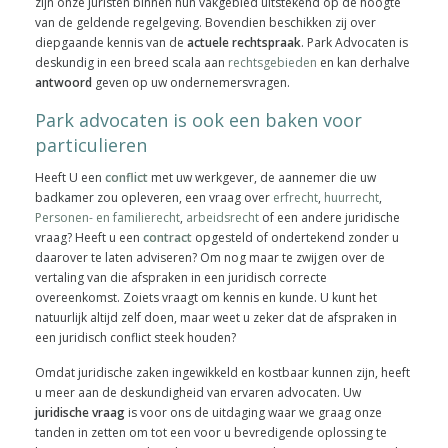
zijn onze juristen binnen hun vakgebied uitstekend op de hoogte
van de geldende regelgeving. Bovendien beschikken zij over
diepgaande kennis van de
actuele rechtspraak
. Park Advocaten is
deskundig in een breed scala aan
rechtsgebieden
en kan derhalve
antwoord
geven op uw ondernemersvragen.
Park advocaten is ook een baken voor
particulieren
Heeft U een
conflict
met uw werkgever, de aannemer die uw
badkamer zou opleveren, een vraag over
erfrecht
,
huurrecht
,
Personen- en familierecht
,
arbeidsrecht
of een andere juridische
vraag? Heeft u een
contract
opgesteld of ondertekend zonder u
daarover te laten adviseren? Om nog maar te zwijgen over de
vertaling van die afspraken in een juridisch correcte
overeenkomst. Zoiets vraagt om kennis en kunde. U kunt het
natuurlijk altijd zelf doen, maar weet u zeker dat de afspraken in
een juridisch conflict steek houden?
Omdat juridische zaken ingewikkeld en kostbaar kunnen zijn, heeft
u meer aan de deskundigheid van ervaren advocaten. Uw
juridische vraag
is voor ons de uitdaging waar we graag onze
tanden in zetten om tot een voor u bevredigende oplossing te