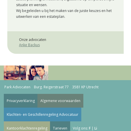
situatie en wensen.
Wij begeleiden u bij het maken van de juiste keuzes en het
uitwerken van een estateplan.
Onze advocaten
Anke Backus
Park Advocaten Burg. Reigerstraat 77 3581 KP Utrecht
Privacyverklaring
Algemene voorwaarden
Klachten- en Geschillenregeling Advocatuur
Kantoorklachtenregeling
Tarieven
Volg ons:
F
|
Li